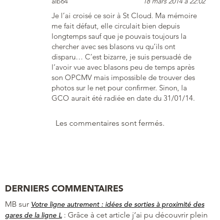
alb64
18 mars 2014 à 22:02
Je l’ai croisé ce soir à St Cloud. Ma mémoire
me fait défaut, elle circulait bien depuis
longtemps sauf que je pouvais toujours la
chercher avec ses blasons vu qu’ils ont
disparu… C’est bizarre, je suis persuadé de
l’avoir vue avec blasons peu de temps après
son OPCMV mais impossible de trouver des
photos sur le net pour confirmer. Sinon, la
GCO aurait été radiée en date du 31/01/14.
Les commentaires sont fermés.
DERNIERS COMMENTAIRES
MB
sur
Votre ligne autrement : idées de sorties à proximité des
:
Grâce à cet article j’ai pu découvrir plein
gares de la ligne L