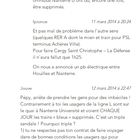
omnibus Nanterre U ont dû, encore une fois,
être supprimés.
Ipionce
11 mars 2014 à 20:24
Et pas mal de problème dans l’autre sens
(quelques RER A dont le mien et train pour PSL
terminus Achères Ville).
Pour faire Cergy Saint Christophe – La Défense
il n’aura fallut que 1h25.
On nous a annoncé un pb électrique entre
Houilles et Nanterre.
Jouve
12 mars 2014 à 22:47
Pépy, arrête de prendre les gens pour des imbéciles !
Contrairement à toi les usagers de la ligne L sont sur
le quai à Nanterre Université et voient CHAQUE
JOUR les trains « bleus » supprimés. C’est un triple
sandale ! Pourquoi triple ?
1) tu ne respectes pas ton contrat de faire voyager
dans de bonnes conditions les usagers qui pour