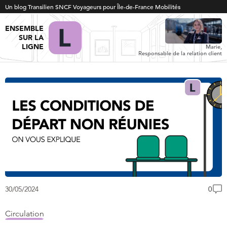
Un blog Transilien SNCF Voyageurs pour Île-de-France Mobilités
ENSEMBLE
SUR LA
LIGNE
Marie,
Responsable de la relation client
30/05/2024
0
Circulation