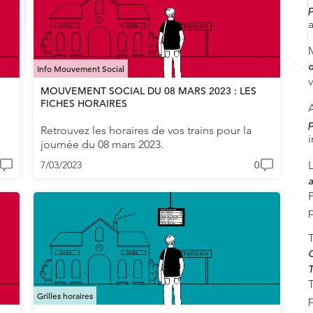
p
d
Info Mouvement Social
v
MOUVEMENT SOCIAL DU 08 MARS 2023 : LES
FICHES HORAIRES
p
Retrouvez les horaires de vos trains pour la
i
journée du 08 mars 2023.
7/03/2023
0
a
C
T
T
Grilles horaires