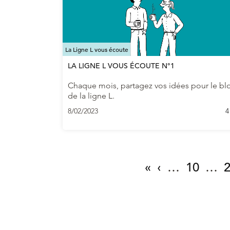
La Ligne L vous écoute
LA LIGNE L VOUS ÉCOUTE N°1
Chaque mois, partagez vos idées pour le bl
de la ligne L.
8/02/2023
4
«
‹
…
10
…