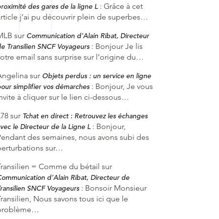
:
Grâce à cet
roximité des gares de la ligne L
article j’ai pu découvrir plein de superbes…
MLB
sur
Communication d’Alain Ribat, Directeur
:
Bonjour Je lis
e Transilien SNCF Voyageurs
otre email sans surprise sur l’origine du…
Angelina
sur
Objets perdus : un service en ligne
:
Bonjour, Je vous
our simplifier vos démarches
nvite à cliquer sur le lien ci-dessous…
L78
sur
Tchat en direct : Retrouvez les échanges
:
Bonjour,
vec le Directeur de la Ligne L
Pendant des semaines, nous avons subi des
perturbations sur…
Transilien = Comme du bétail
sur
ommunication d’Alain Ribat, Directeur de
:
Bonsoir Monsieur
ransilien SNCF Voyageurs
ransilien, Nous savons tous ici que le
problème…