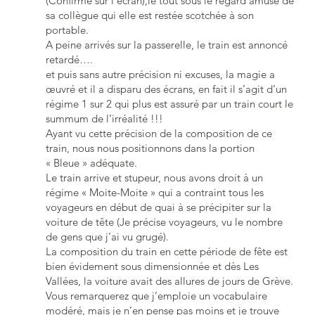
(Confirmé sur l’écran),le tout sous le regard amusé de
sa collègue qui elle est restée scotchée à son
portable.
A peine arrivés sur la passerelle, le train est annoncé
retardé….
et puis sans autre précision ni excuses, la magie a
œuvré et il a disparu des écrans, en fait il s’agit d’un
régime 1 sur 2 qui plus est assuré par un train court le
summum de l’irréalité !!!
Ayant vu cette précision de la composition de ce
train, nous nous positionnons dans la portion
« Bleue » adéquate.
Le train arrive et stupeur, nous avons droit à un
régime « Moite-Moite » qui a contraint tous les
voyageurs en début de quai à se précipiter sur la
voiture de tête (Je précise voyageurs, vu le nombre
de gens que j’ai vu grugé).
La composition du train en cette période de fête est
bien évidement sous dimensionnée et dès Les
Vallées, la voiture avait des allures de jours de Grève.
Vous remarquerez que j’emploie un vocabulaire
modéré, mais je n’en pense pas moins et je trouve