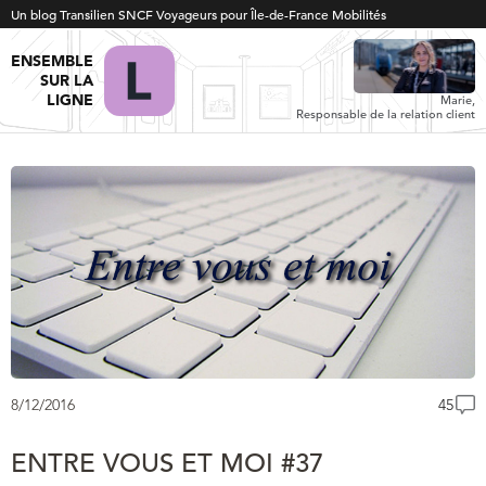
Un blog Transilien SNCF Voyageurs pour Île-de-France Mobilités
ENSEMBLE
SUR LA
LIGNE
Marie,
Responsable de la relation client
8/12/2016
45
ENTRE VOUS ET MOI #37