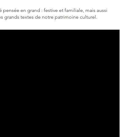
 pensée en grand : festive et familiale, mais aussi
es grands textes de notre patrimoine culturel.