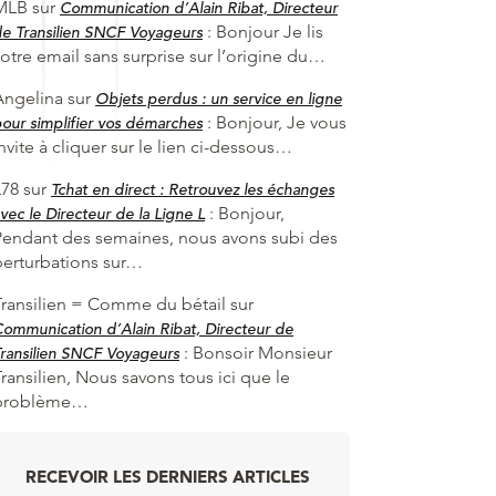
MLB
sur
Communication d’Alain Ribat, Directeur
:
Bonjour Je lis
e Transilien SNCF Voyageurs
otre email sans surprise sur l’origine du…
Angelina
sur
Objets perdus : un service en ligne
:
Bonjour, Je vous
our simplifier vos démarches
nvite à cliquer sur le lien ci-dessous…
L78
sur
Tchat en direct : Retrouvez les échanges
:
Bonjour,
vec le Directeur de la Ligne L
Pendant des semaines, nous avons subi des
perturbations sur…
Transilien = Comme du bétail
sur
ommunication d’Alain Ribat, Directeur de
:
Bonsoir Monsieur
ransilien SNCF Voyageurs
ransilien, Nous savons tous ici que le
problème…
RECEVOIR LES DERNIERS ARTICLES