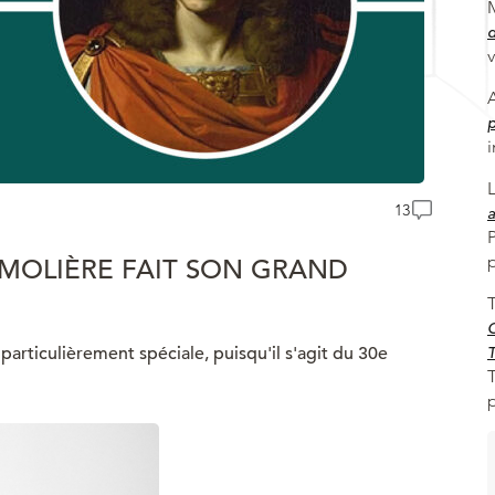
d
v
p
i
13
a
 MOLIÈRE FAIT SON GRAND
C
articulièrement spéciale, puisqu'il s'agit du 30e
T
T