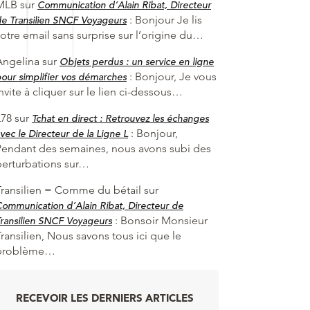
MLB
sur
Communication d’Alain Ribat, Directeur
:
Bonjour Je lis
e Transilien SNCF Voyageurs
otre email sans surprise sur l’origine du…
Angelina
sur
Objets perdus : un service en ligne
:
Bonjour, Je vous
our simplifier vos démarches
nvite à cliquer sur le lien ci-dessous…
L78
sur
Tchat en direct : Retrouvez les échanges
:
Bonjour,
vec le Directeur de la Ligne L
Pendant des semaines, nous avons subi des
perturbations sur…
Transilien = Comme du bétail
sur
ommunication d’Alain Ribat, Directeur de
:
Bonsoir Monsieur
ransilien SNCF Voyageurs
ransilien, Nous savons tous ici que le
problème…
RECEVOIR LES DERNIERS ARTICLES