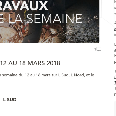
d
v
p
i
1
a
12 AU 18 MARS 2018
semaine du 12 au 16 mars sur L Sud, L Nord, et le
C
T
T
L SUD