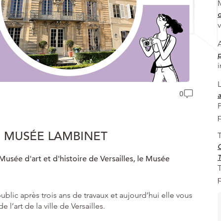
d
v
p
i
0
a
: MUSÉE LAMBINET
C
T
Musée d'art et d'histoire de Versailles, le Musée
T
blic après trois ans de travaux et aujourd’hui elle vous
e l’art de la ville de Versailles.