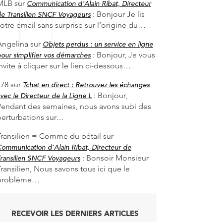
MLB
sur
Communication d’Alain Ribat, Directeur
:
Bonjour Je lis
e Transilien SNCF Voyageurs
otre email sans surprise sur l’origine du…
Angelina
sur
Objets perdus : un service en ligne
:
Bonjour, Je vous
our simplifier vos démarches
nvite à cliquer sur le lien ci-dessous…
L78
sur
Tchat en direct : Retrouvez les échanges
:
Bonjour,
vec le Directeur de la Ligne L
Pendant des semaines, nous avons subi des
perturbations sur…
Transilien = Comme du bétail
sur
ommunication d’Alain Ribat, Directeur de
:
Bonsoir Monsieur
ransilien SNCF Voyageurs
ransilien, Nous savons tous ici que le
problème…
RECEVOIR LES DERNIERS ARTICLES