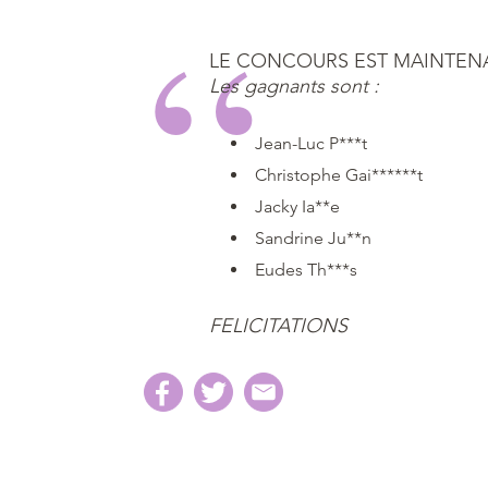
LE CONCOURS EST MAINTEN
Les gagnants sont :
Jean-Luc P***t
Christophe Gai******t
Jacky Ia**e
Sandrine Ju**n
Eudes Th***s
FELICITATIONS