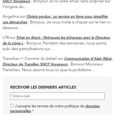
:
Bonjour Je lis votre email sans surprise sur
SNCF Voyageurs
l’origine du…
Angelina
sur
Objets perdus : un service en ligne pour simplifier
:
Bonjour, Je vous invite à cliquer sur le lien ci-
vos démarches
dessous…
L78
sur
Tchat en direct : Retrouvez les échanges avec le Directeur
:
Bonjour, Pendant des semaines, nous avons
de la Ligne L
subi des perturbations sur…
Transilien = Comme du bétail
sur
Communication d’Alain Ribat,
:
Bonsoir Monsieur
Directeur de Transilien SNCF Voyageurs
Transilien, Nous savons tous ici que le problème…
RECEVOIR LES DERNIERS ARTICLES
J'accepte les termes de notre politique de
données
personnelles
.
*