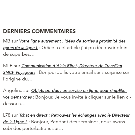
DERNIERS COMMENTAIRES
MB
sur
Votre ligne autrement : idées de sorties à proximité des
:
Grâce à cet article j’ai pu découvrir plein
gares de la ligne L
de superbes…
MLB
sur
Communication d’Alain Ribat, Directeur de Transilien
:
Bonjour Je lis votre email sans surprise sur
SNCF Voyageurs
l’origine du…
Angelina
sur
Objets perdus : un service en ligne pour simplifier
:
Bonjour, Je vous invite à cliquer sur le lien ci-
vos démarches
dessous…
L78
sur
Tchat en direct : Retrouvez les échanges avec le Directeur
:
Bonjour, Pendant des semaines, nous avons
de la Ligne L
subi des perturbations sur…