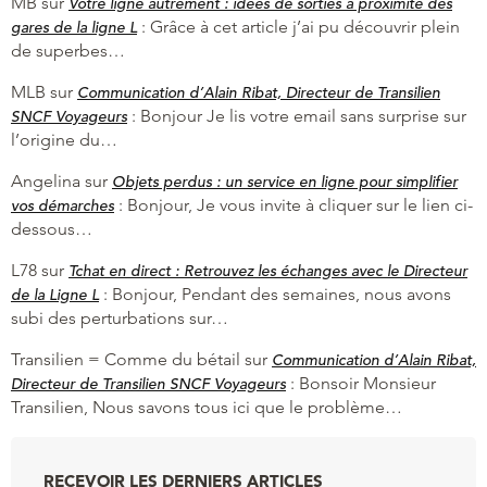
MB
sur
Votre ligne autrement : idées de sorties à proximité des
:
Grâce à cet article j’ai pu découvrir plein
gares de la ligne L
de superbes…
MLB
sur
Communication d’Alain Ribat, Directeur de Transilien
:
Bonjour Je lis votre email sans surprise sur
SNCF Voyageurs
l’origine du…
Angelina
sur
Objets perdus : un service en ligne pour simplifier
:
Bonjour, Je vous invite à cliquer sur le lien ci-
vos démarches
dessous…
L78
sur
Tchat en direct : Retrouvez les échanges avec le Directeur
:
Bonjour, Pendant des semaines, nous avons
de la Ligne L
subi des perturbations sur…
Transilien = Comme du bétail
sur
Communication d’Alain Ribat,
:
Bonsoir Monsieur
Directeur de Transilien SNCF Voyageurs
Transilien, Nous savons tous ici que le problème…
RECEVOIR LES DERNIERS ARTICLES