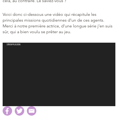
cela, au contraire. Le saviez-vous ?
Voici donc ci-dessous une vidéo qui récapitule les
principales missions quotidiennes d’un de ces agents.
Merci à notre première actrice, d’une longue série j’en suis
sûr, qui a bien voulu se prêter au jeu.
Lecteur
Télécharger le fichier
vidéo