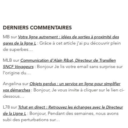
DERNIERS COMMENTAIRES
MB
sur
Votre ligne autrement : idées de sorties à proximité des
:
Grâce à cet article j’ai pu découvrir plein
gares de la ligne L
de superbes…
MLB
sur
Communication d’Alain Ribat, Directeur de Transilien
:
Bonjour Je lis votre email sans surprise sur
SNCF Voyageurs
l’origine du…
Angelina
sur
Objets perdus : un service en ligne pour simplifier
:
Bonjour, Je vous invite à cliquer sur le lien ci-
vos démarches
dessous…
L78
sur
Tchat en direct : Retrouvez les échanges avec le Directeur
:
Bonjour, Pendant des semaines, nous avons
de la Ligne L
subi des perturbations sur…