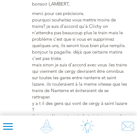
bonsoir LAMBERT,
merci pour ces précisions.
pourquoi souhaitez vous mettre moins de
trains? je suis d’accord qu’à Clichy on
n’attendra pas beaucoup plus le train mais le
problème c’est que si vous en supprimez
quelques uns, ils seront tous bien plus remplis.
bonjour la pagaille. déjà que certains matins
c’est pas triste.
mais sinon je suis d’accord avec vous :les trains
qui viennent de cergy devraient être omnibus
sur toutes les gares entre nanterre et saint
lazare. ils rouleraient à la meme vitesse que les
trains de Nanterre et éviteraient de se
rattraper.
y a t il des gens qui vont de cergy à saint lazare
?
j’ai regardé sur internet : le trajet cergy – auber
en RER A est 8 minutes plus court, alors que la
gare d’Auber est à 5 minutes de St Lazare à
pied