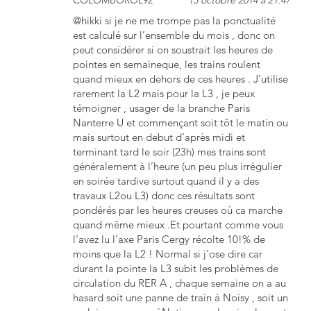
@hikki si je ne me trompe pas la ponctualité
est calculé sur l’ensemble du mois , donc on
peut considérer si on soustrait les heures de
pointes en semaineque, les trains roulent
quand mieux en dehors de ces heures . J’utilise
rarement la L2 mais pour la L3 , je peux
témoigner , usager de la branche Paris
Nanterre U et commençant soit tôt le matin ou
mais surtout en debut d’après midi et
terminant tard le soir (23h) mes trains sont
généralement à l’heure (un peu plus irrégulier
en soirée tardive surtout quand il y a des
travaux L2ou L3) donc ces résultats sont
pondérés par les heures creuses où ca marche
quand même mieux .Et pourtant comme vous
l’avez lu l’axe Paris Cergy récolte 10!% de
moins que la L2 ! Normal si j’ose dire car
durant la pointe la L3 subit les problèmes de
circulation du RER A , chaque semaine on a au
hasard soit une panne de train à Noisy , soit un