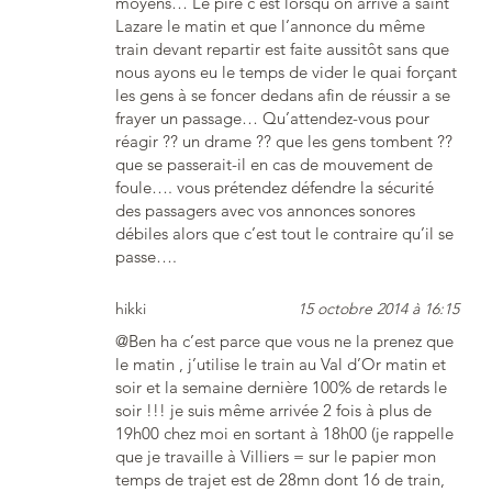
moyens… Le pire c’est lorsqu’on arrive a saint
Lazare le matin et que l’annonce du même
train devant repartir est faite aussitôt sans que
nous ayons eu le temps de vider le quai forçant
les gens à se foncer dedans afin de réussir a se
frayer un passage… Qu’attendez-vous pour
réagir ?? un drame ?? que les gens tombent ??
que se passerait-il en cas de mouvement de
foule…. vous prétendez défendre la sécurité
des passagers avec vos annonces sonores
débiles alors que c’est tout le contraire qu’il se
passe….
hikki
15 octobre 2014 à 16:15
@Ben ha c’est parce que vous ne la prenez que
le matin , j’utilise le train au Val d’Or matin et
soir et la semaine dernière 100% de retards le
soir !!! je suis même arrivée 2 fois à plus de
19h00 chez moi en sortant à 18h00 (je rappelle
que je travaille à Villiers = sur le papier mon
temps de trajet est de 28mn dont 16 de train,