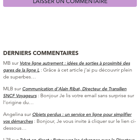
DERNIERS COMMENTAIRES
MB
sur
Votre ligne autrement : idées de sorties à proximité des
:
Grâce à cet article j’ai pu découvrir plein
gares de la ligne L
de superbes…
MLB
sur
Communication d’Alain Ribat, Directeur de Transilien
:
Bonjour Je lis votre email sans surprise sur
SNCF Voyageurs
l’origine du…
Angelina
sur
Objets perdus : un service en ligne pour simplifier
:
Bonjour, Je vous invite à cliquer sur le lien ci-
vos démarches
dessous…
L78
sur