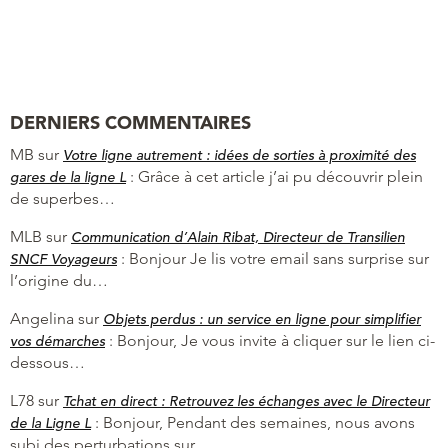
DERNIERS COMMENTAIRES
MB
sur
Votre ligne autrement : idées de sorties à proximité des
:
Grâce à cet article j’ai pu découvrir plein
gares de la ligne L
de superbes…
MLB
sur
Communication d’Alain Ribat, Directeur de Transilien
:
Bonjour Je lis votre email sans surprise sur
SNCF Voyageurs
l’origine du…
Angelina
sur
Objets perdus : un service en ligne pour simplifier
:
Bonjour, Je vous invite à cliquer sur le lien ci-
vos démarches
dessous…
L78
sur
Tchat en direct : Retrouvez les échanges avec le Directeur
:
Bonjour, Pendant des semaines, nous avons
de la Ligne L
subi des perturbations sur…