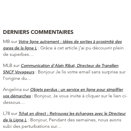
DERNIERS COMMENTAIRES
MB
sur
Votre ligne autrement : idées de sorties à proximité des
:
Grâce à cet article j’ai pu découvrir plein
gares de la ligne L
de superbes…
MLB
sur
Communication d’Alain Ribat, Directeur de Transilien
:
Bonjour Je lis votre email sans surprise sur
SNCF Voyageurs
l’origine du…
Angelina
sur
Objets perdus : un service en ligne pour simplifier
:
Bonjour, Je vous invite à cliquer sur le lien ci-
vos démarches
dessous…
L78
sur
Tchat en direct : Retrouvez les échanges avec le Directeur
:
Bonjour, Pendant des semaines, nous avons
de la Ligne L
subi des perturbations sur…