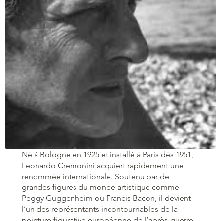
Né à Bologne en 1925 et installé à Paris dès 1951,
Leonardo Cremonini acquiert rapidement une
renommée internationale. Soutenu par de
grandes figures du monde artistique comme
Peggy Guggenheim ou Francis Bacon, il devient
l’un des représentants incontournables de la
peinture figurative européenne de l’après-guerre.